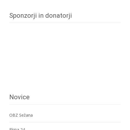
navigation
Sponzorji in donatorji
Novice
OBZ Sežana
Ekipa 24