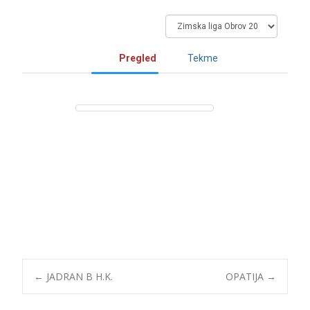
Pregled
Tekme
Post
←
JADRAN B H.K.
OPATIJA
→