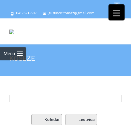
041/821-507
gustincic.tomaz@gmail.com
Menu
KOSEZE
Koledar
Lestvica