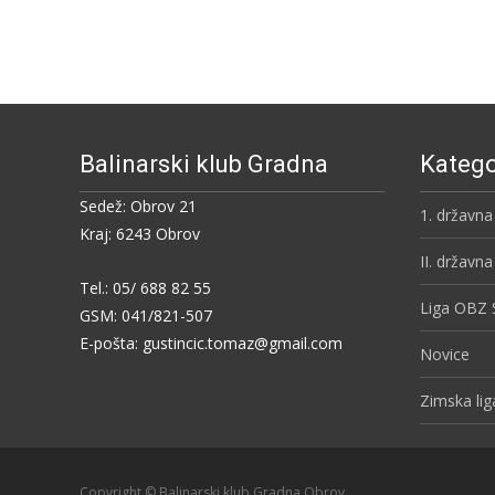
Balinarski klub Gradna
Katego
Sedež: Obrov 21
1. državna 
Kraj: 6243 Obrov
II. državna
Tel.: 05/ 688 82 55
Liga OBZ 
GSM: 041/821-507
E-pošta: gustincic.tomaz@gmail.com
Novice
Zimska li
Copyright © Balinarski klub Gradna Obrov