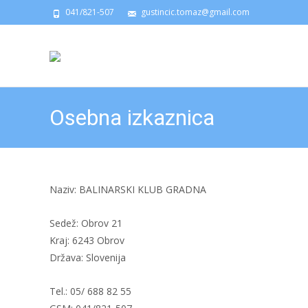
041/821-507
gustincic.tomaz@gmail.com
Osebna izkaznica
Naziv: BALINARSKI KLUB GRADNA
Sedež: Obrov 21
Kraj: 6243 Obrov
Država: Slovenija
Tel.: 05/ 688 82 55