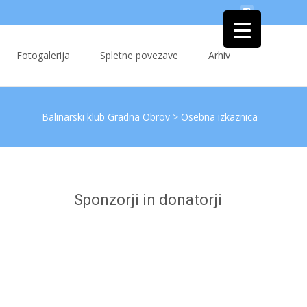
Fotogalerija
Spletne povezave
Arhiv
Balinarski klub Gradna Obrov
>
Osebna izkaznica
Sponzorji in donatorji