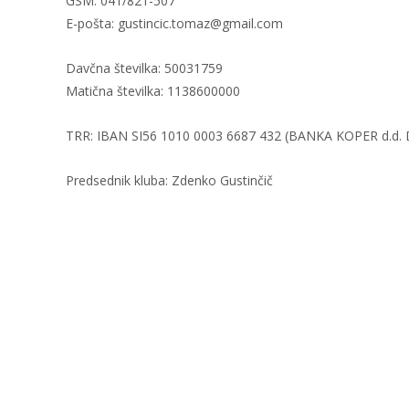
GSM: 041/821-507
E-pošta: gustincic.tomaz@gmail.com
Davčna številka: 50031759
Matična številka: 1138600000
TRR: IBAN SI56 1010 0003 6687 432 (BANKA KOPER d.d. Dv
Predsednik kluba: Zdenko Gustinčič