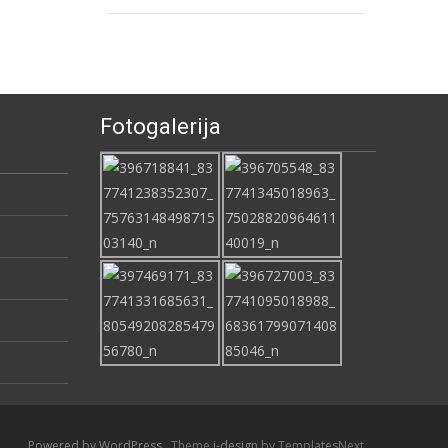
Fotogalerija
Powered by WordPress
, Theme
i-design
by TemplatesNext.